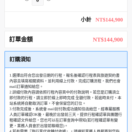
0
小計
NT$144,900
訂單金額
NT$144,900
訂購須知
1.選擇出符合您出發日期的行程，報名後確認行程表與旅遊契約書
內容且填寫相關資料，並利用線上付款，完成訂購流程，我們也會
mail訂單通知給您。
2.詳細付款內容請依照行程內容頁中的付款說明。若您是訂購須立
即付款的行程，請立即於線上即時完成 全額付款，若逾時未付，本
站系統將自動取消訂單，不會保留您的訂位。
3.付款完成後，系統會 mail封付款成功通知信函給您，經專屬服務
人員訂單確認OK後，最晚於出發前三天，提供行程確認單與團體行
程確認文件給您，您也可以在訂單查詢中得知(若行程確認單有變
更，業務人員會於出發前聯絡您)。
4.若有需要『旅行業代收轉付收據』，請通知業務人員郵寄到您指