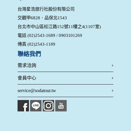
用，決不對外公布。
為提供精確的服務，我們會將收集的問卷調查內容進行統計與
台灣星浩旅行社股份有限公司
分析，分析結果之統計數據或說明文字呈現，除供內部研究
交觀甲6828．品保北1543
外，我們會視需要公佈統計數據及說明文字，但不涉及特定個
人之資料。
台北市中山區松江路152號11樓之4(1107室)
除非取得您的同意或其他法令之特別規定，本網站絕不會將您
電話 (02)2543-1689 / 0903101269
的個人資料揭露予第三人或使用於蒐集目的以外之其他用途。
在您於本網站註冊帳號、使用本網站相關產品、服務、活動或
傳真 (02)2543-1189
贈獎時，本網站會收集您的個人識別資料，本網站也可以從商
業夥伴處取得個人資料。
聯絡我們
當客戶在本網站註冊時，我們會取得您的姓名、電話、住址、
身份證字號、電子郵件、出生日期、性別、行業等相關資料，
需求洽詢
當您註冊成功，並登入使用我們的服務後，我們即取得您的資
料。註冊時，本網站取得您的姓名、電話、住址、身份證字
會員中心
號、電子郵件、出生日期、性別、行業等相關資料，當您註冊
成功，並登入使用我們的服務後，本網站即取得您的資料。
service@sodatour.tw
其他除了上述，會保留您在上網瀏覽或查詢時，伺服器自行產
生的相關記錄，包括您使用連線設備的 IP 位址、使用時間、使
用的瀏覽器、瀏覽及點選資料紀錄等。本網站會對個別連線者
的瀏覽器予以標示，歸納使用者瀏覽器在本網站內部所瀏覽的
網頁，除非您願意告知您的個人資料，否則本網站不會也無法
將此項記錄和您對應。請您注意，在本網站網刊登廣告之廠
商，或與連結本網站，也可能蒐集您個人的資料。對於您主動