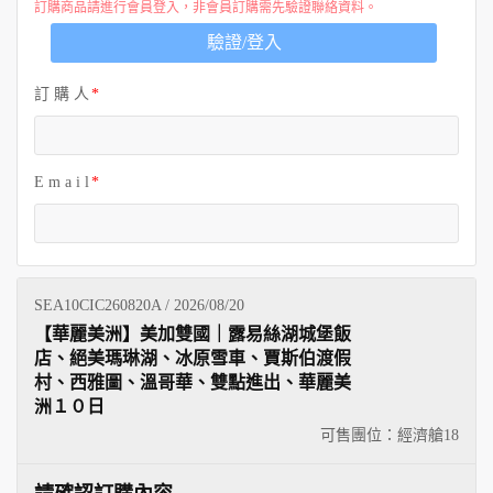
訂購商品請進行會員登入，非會員訂購需先驗證聯絡資料。
驗證/登入
訂 購 人
E m a i l
SEA10CIC260820A / 2026/08/20
【華麗美洲】美加雙國｜露易絲湖城堡飯
店、絕美瑪琳湖、冰原雪車、賈斯伯渡假
村、西雅圖、溫哥華、雙點進出、華麗美
洲１０日
可售團位：經濟艙
18