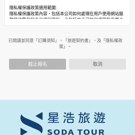
隱私權保護政策適用範圍:
隱私權保護政策內容，包括本公司如何處理在用戶使用網站服
務時收集到的身份識別資料，也包括本公司如何處理在商業合
作與本公司合作時分享的任何身份識別資料。隱私權保護政策
不適用於本公司以外的公司或網站群，與非本站所僱用或管理
人員。例如您透過本公司旗下網站上的廣告廠商連結，這些置
已閱讀並同意「訂購須知」、「旅遊契約書」、及「隱私權政
放連結的廠商也可能蒐集您個人的資料。對於您主動提供的個
策」。
人資訊，這些廣告廠商或連結網站有其個別的隱私權保護政
策，其資料處理措施不適用於本公司隱私權保護政策。
您個人在本網站上的聊天室或討論區中任意公開個人資料的行
截止報名
取消
為，在非經加密的保護下，亦不適用於本公司隱私權保護政
策。
資料的蒐集與使用方式:
為了在本網站提供您最佳的互動性服務，可能會請您提供相關
個人的資料，其範圍如下：
本網站在您使用服務信箱、問卷調查等互動性功能時，會保留
您所提供的姓名、電子郵件地址、聯絡方式及使用時間等。
於一般瀏覽時，伺服器會自行記錄相關行徑，包括您使用連線
設備的 IP 位址、使用時間、使用的瀏覽器、瀏覽及點選資料記
錄等，做為我們增進網站服務的參考依據，此記錄為內部應