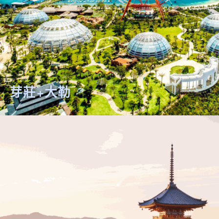
芽莊+大勒