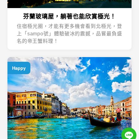
芬蘭玻璃屋，躺著也能欣賞極光！
住宿極光圈，才能有更多機會看到北極光，登
上「sampo號」體驗破冰的震撼，品嘗最負盛
名的帝王蟹料理！
Happy