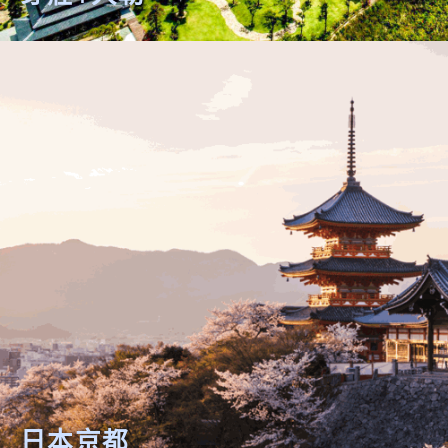
芽莊+大勒