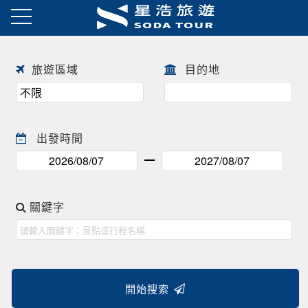
日本春季賞櫻之旅・花開正美
趕快來尋找一場屬於自己春天的
往前
往後
日本賞櫻之旅 ! !
旅遊區域
目的地
出發時間