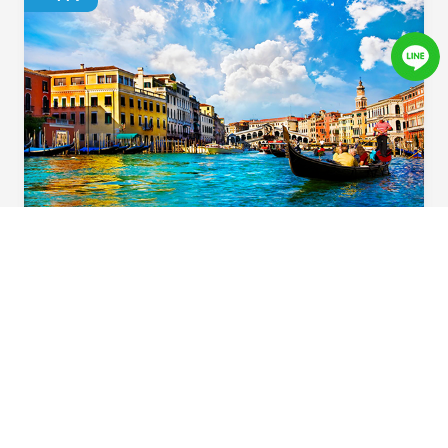
義起歡樂遊
用心規劃！住宿升級一晚「食尚玩家」特別推
薦五星飯店，多樣化義大利道地風味料理，六
大必遊體驗，華航直飛不中停，北義首選在這
裡。
Beautiful