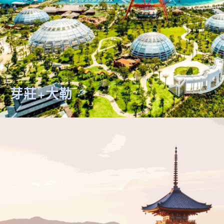
芽莊+大勒