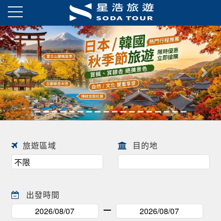
日本春季賞櫻之旅・花開正美
趕快來尋找一場屬於自己春天的
往前
往後
日本賞櫻之旅 ! !
旅遊區域
目的地
出發時間