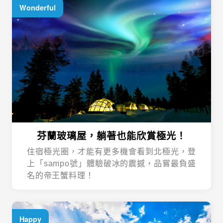
芬蘭玻璃屋，躺著也能欣賞極光！
住宿極光圈，才能有更多機會看到北極光，登
上「sampo號」體驗破冰的震撼，品嘗最負盛
名的帝王蟹料理！
Happy