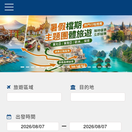
往前
往後
旅遊區域
目的地
出發時間