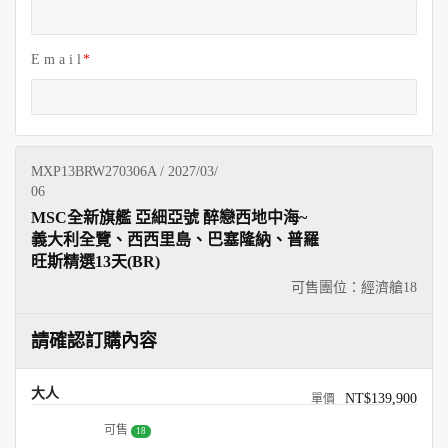
E m a i l
MXP13BRW270306A / 2027/03/
06
MSC全新旗艦 亞細亞號 醉戀西地中海~
義大利全覽、西西里島、巴塞隆納、普羅
旺斯精選13天(BR)
可售團位：經濟艙
18
請確認訂購內容
大人
NT$139,900
可售
18