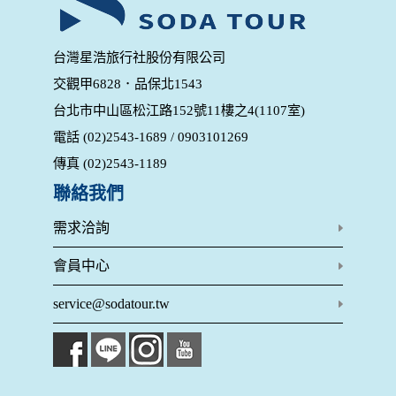
錄等，做為我們增進網站服務的參考依據，此記錄為內部應
用，決不對外公布。
為提供精確的服務，我們會將收集的問卷調查內容進行統計與
台灣星浩旅行社股份有限公司
分析，分析結果之統計數據或說明文字呈現，除供內部研究
交觀甲6828．品保北1543
外，我們會視需要公佈統計數據及說明文字，但不涉及特定個
人之資料。
台北市中山區松江路152號11樓之4(1107室)
除非取得您的同意或其他法令之特別規定，本網站絕不會將您
電話 (02)2543-1689 / 0903101269
的個人資料揭露予第三人或使用於蒐集目的以外之其他用途。
在您於本網站註冊帳號、使用本網站相關產品、服務、活動或
傳真 (02)2543-1189
贈獎時，本網站會收集您的個人識別資料，本網站也可以從商
業夥伴處取得個人資料。
聯絡我們
當客戶在本網站註冊時，我們會取得您的姓名、電話、住址、
身份證字號、電子郵件、出生日期、性別、行業等相關資料，
需求洽詢
當您註冊成功，並登入使用我們的服務後，我們即取得您的資
料。註冊時，本網站取得您的姓名、電話、住址、身份證字
會員中心
號、電子郵件、出生日期、性別、行業等相關資料，當您註冊
成功，並登入使用我們的服務後，本網站即取得您的資料。
service@sodatour.tw
其他除了上述，會保留您在上網瀏覽或查詢時，伺服器自行產
生的相關記錄，包括您使用連線設備的 IP 位址、使用時間、使
用的瀏覽器、瀏覽及點選資料紀錄等。本網站會對個別連線者
的瀏覽器予以標示，歸納使用者瀏覽器在本網站內部所瀏覽的
網頁，除非您願意告知您的個人資料，否則本網站不會也無法