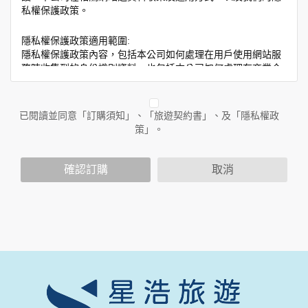
私權保護政策。
隱私權保護政策適用範圍:
隱私權保護政策內容，包括本公司如何處理在用戶使用網站服
務時收集到的身份識別資料，也包括本公司如何處理在商業合
作與本公司合作時分享的任何身份識別資料。隱私權保護政策
不適用於本公司以外的公司或網站群，與非本站所僱用或管理
人員。例如您透過本公司旗下網站上的廣告廠商連結，這些置
已閱讀並同意「訂購須知」、「旅遊契約書」、及「隱私權政
放連結的廠商也可能蒐集您個人的資料。對於您主動提供的個
策」。
人資訊，這些廣告廠商或連結網站有其個別的隱私權保護政
策，其資料處理措施不適用於本公司隱私權保護政策。
您個人在本網站上的聊天室或討論區中任意公開個人資料的行
確認訂購
取消
為，在非經加密的保護下，亦不適用於本公司隱私權保護政
策。
資料的蒐集與使用方式:
為了在本網站提供您最佳的互動性服務，可能會請您提供相關
個人的資料，其範圍如下：
本網站在您使用服務信箱、問卷調查等互動性功能時，會保留
您所提供的姓名、電子郵件地址、聯絡方式及使用時間等。
於一般瀏覽時，伺服器會自行記錄相關行徑，包括您使用連線
設備的 IP 位址、使用時間、使用的瀏覽器、瀏覽及點選資料記