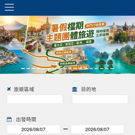
往前
往後
旅遊區域
目的地
出發時間