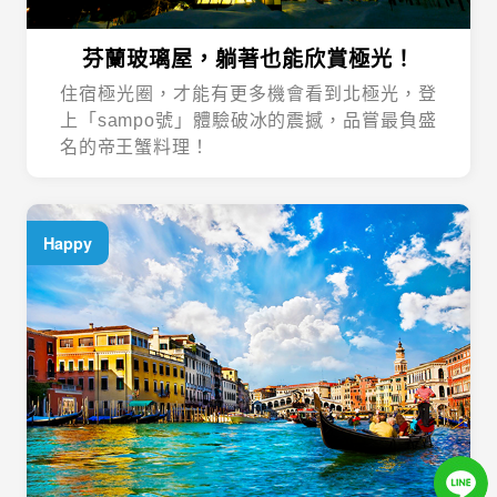
芬蘭玻璃屋，躺著也能欣賞極光！
住宿極光圈，才能有更多機會看到北極光，登
上「sampo號」體驗破冰的震撼，品嘗最負盛
名的帝王蟹料理！
Happy