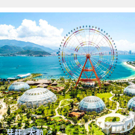
芽莊+大勒