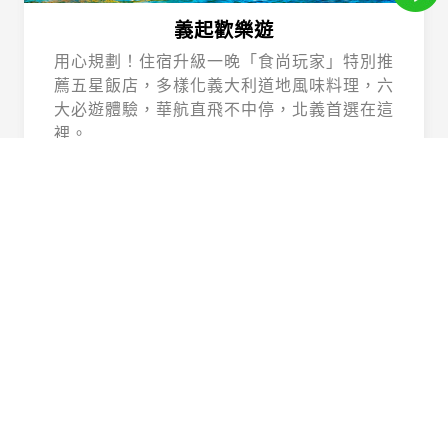
義起歡樂遊
用心規劃！住宿升級一晚「食尚玩家」特別推
薦五星飯店，多樣化義大利道地風味料理，六
大必遊體驗，華航直飛不中停，北義首選在這
裡。
Beautiful