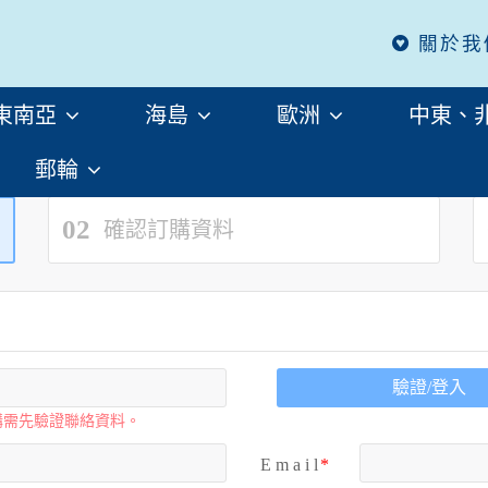
關於我
東南亞
海島
歐洲
中東、
郵輪
02
確認訂購資料
驗證/登入
購需先驗證聯絡資料。
E m a i l