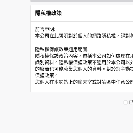
隱私權政策
前言申明:
本公司在此聲明對於個人的網路隱私權，絕對
隱私權保護政策適用範圍:
隱私權保護政策內容，包括本公司如何處理在
識別資料。隱私權保護政策不適用於本公司以
的廠商也可能蒐集您個人的資料。對於您主動
保護政策。
您個人在本網站上的聊天室或討論區中任意公
資料的蒐集與使用方式:
為了在本網站提供您最佳的互動性服務，可能
本網站在您使用服務信箱、問卷調查等互動性
於一般瀏覽時，伺服器會自行記錄相關行徑，包
參考依據，此記錄為內部應用，決不對外公布
為提供精確的服務，我們會將收集的問卷調查