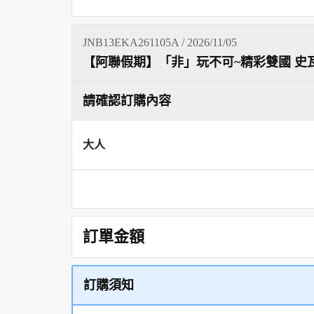
JNB13EKA261105A / 2026/11/05
【阿聯假期】「非」玩不可~精彩雙國 史瓦
請確認訂購內容
大人
訂單金額
訂購須知