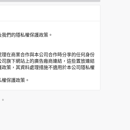
及我們的隱私權保護政策。
處理在商業合作與本公司合作時分享的任何身份
公司旗下網站上的廣告廠商連結，這些置放連結
護政策，其資料處理措施不適用於本公司隱私權
私權保護政策。
」。
用時間等。
覽及點選資料記錄等，做為我們增進網站服務的
供內部研究外，我們會視需要公佈統計數據及說