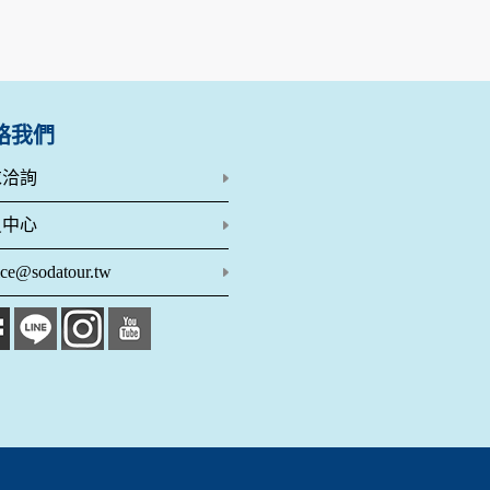
網站絕不會將您的個人資料揭露予第三人或使用於蒐集目的以外
、服務、活動或贈獎時，本網站會收集您的個人識別資料，本網
、電話、住址、身份證字號、電子郵件、出生日期、性別、行業
站取得您的姓名、電話、住址、身份證字號、電子郵件、出生日
料。
絡我們
伺服器自行產生的相關記錄，包括您使用連線設備的 IP 位址
示，歸納使用者瀏覽器在本網站內部所瀏覽的網頁，除非您願意
求洽詢
廣告之廠商，或與連結本網站，也可能蒐集您個人的資料。對於
施不適用本網站隱私權保護政策，本公司不負任何連帶責任。
員中心
傳送商業性資料或電子郵件給您。本公司除了在該資料或電子郵
ice@sodatour.tw
郵件的方法及說明。
資料。
供您的個人識別資料：
在網站上的行為違反本公司旗下網站的會員條款或產品、服務的
詢其他使用者的帳號資料。若您有相關法律上問題需查閱他人資
助調查及破案！