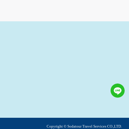
之其他用途。
站也可以從商業夥伴處取得個人資料。
等相關資料，當您註冊成功，並登入使用我們的
期、性別、行業等相關資料，當您註冊成功，並
、使用時間、使用的瀏覽器、瀏覽及點選資料紀
告知您的個人資料，否則本網站不會也無法將此
您主動提供的個人資訊，這些廣告廠商、或連結
件上註明是由本公司發送，也會在該資料或電子
特定使用指南。
料時，請務必向警政單位提出告訴，我們將全力
Copyright © Sodatour Travel Services CO.,LTD.