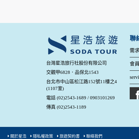
明文字，但不涉及特定個人之資料。
除非取得您的同意或其他法令之特別規定，本
在您於本網站註冊帳號、使用本網站相關產品
當客戶在本網站註冊時，我們會取得您的姓名
服務後，我們即取得您的資料。註冊時，本網
登入使用我們的服務後，本網站即取得您的資
聯
其他除了上述，會保留您在上網瀏覽或查詢時，
錄等。本網站會對個別連線者的瀏覽器予以標
需
項記錄和您對應。請您注意，在本網站網刊登
台灣星浩旅行社股份有限公司
網站有其個別的私權保護政策，其資料處理措
會
本網站將在事前或註冊登錄取得您的同意後，
交觀甲6828．品保北1543
serv
郵件上提供您能隨時停止接收這些資料或電子
台北市中山區松江路152號11樓之4
(1107室)
資料使用:
電話 (02)2543-1689 / 0903101269
本公司不會向任何人出售或出借您的個人識別
在以下情況下， 本公司會向其他人士或公司提
傳真 (02)2543-1189
1.遵守法令或政府機關的要求；或我們發覺您
2.為了保護使用者個人隱私，我們無法為您查
配合警政單位調查並提供所有相關資料，以協
關於星浩
隱私權政策
旅遊契約書
聯絡我們