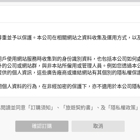
尊重並予以保護。本公司在相關網站之資料收集及運用方式，以
用戶使用網站服務時收集到的身份識別資料，也包括本公司如何
外的公司或網站群，與非本站所僱用或管理人員。例如您透過本
提供的個人資訊，這些廣告廠商或連結網站有其個別的隱私權保
開個人資料的行為，在非經加密的保護下，亦不適用於本公司隱
已閱讀並同意「訂購須知」、「旅遊契約書」、及「隱私權政策
會請您提供相關個人的資料，其範圍如下：
功能時，會保留您所提供的姓名、電子郵件地址、聯絡方式及使
括您使用連線設備的 IP 位址、使用時間、使用的瀏覽器、瀏
確認訂購
取消
。
內容進行統計與分析，分析結果之統計數據或說明文字呈現，除