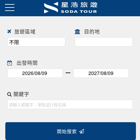
日本賞櫻之旅 ! !
往前
往後
旅遊區域
目的地
出發時間
關鍵字
開始搜索