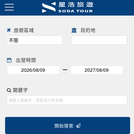
日本春季賞櫻之旅・花開正美
趕快來尋找一場屬於自己春天的
往前
往後
日本賞櫻之旅 ! !
旅遊區域
目的地
出發時間