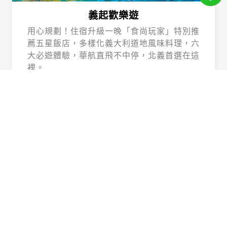
義起歡樂遊
用心規劃！住宿升級一晚「食尚玩家」特別推
薦五星飯店，多樣化義大利道地風味料理，六
大必遊體驗，華航直飛不中停，北義首選在這
裡。
Beautiful