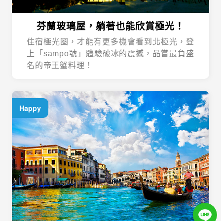
芬蘭玻璃屋，躺著也能欣賞極光！
住宿極光圈，才能有更多機會看到北極光，登
上「sampo號」體驗破冰的震撼，品嘗最負盛
名的帝王蟹料理！
Happy