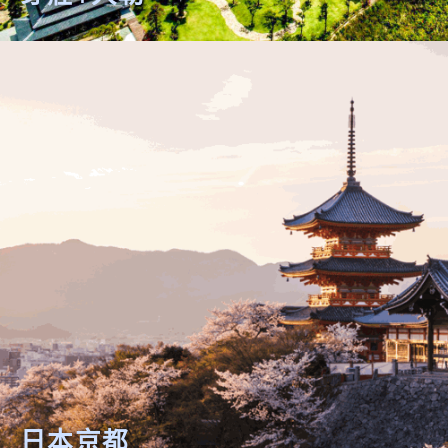
芽莊+大勒