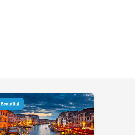
Beautiful