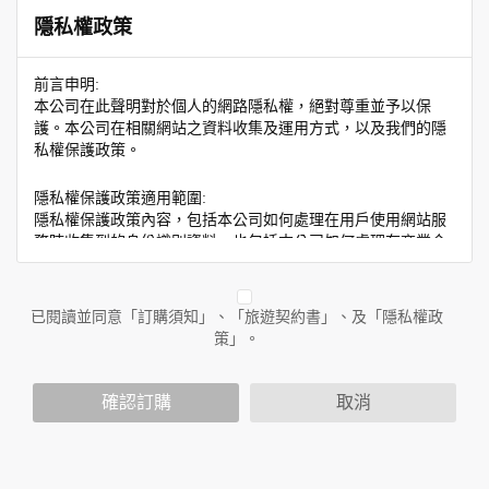
隱私權政策
前言申明:
本公司在此聲明對於個人的網路隱私權，絕對尊重並予以保
護。本公司在相關網站之資料收集及運用方式，以及我們的隱
私權保護政策。
隱私權保護政策適用範圍:
隱私權保護政策內容，包括本公司如何處理在用戶使用網站服
務時收集到的身份識別資料，也包括本公司如何處理在商業合
作與本公司合作時分享的任何身份識別資料。隱私權保護政策
不適用於本公司以外的公司或網站群，與非本站所僱用或管理
人員。例如您透過本公司旗下網站上的廣告廠商連結，這些置
已閱讀並同意「訂購須知」、「旅遊契約書」、及「隱私權政
放連結的廠商也可能蒐集您個人的資料。對於您主動提供的個
策」。
人資訊，這些廣告廠商或連結網站有其個別的隱私權保護政
策，其資料處理措施不適用於本公司隱私權保護政策。
您個人在本網站上的聊天室或討論區中任意公開個人資料的行
確認訂購
取消
為，在非經加密的保護下，亦不適用於本公司隱私權保護政
策。
資料的蒐集與使用方式: