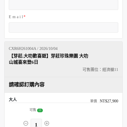
E m a i l
CXR6H261004A / 2026/10/04
【芽莊.大叻歡喜遊】芽莊珍珠樂園 大叻
山城喜來登6日
可售團位：經濟艙
11
請確認訂購內容
大人
NT$27,900
可售
11
1