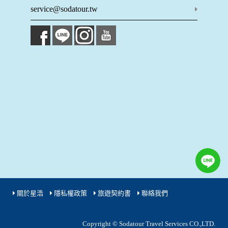
成功，並登入使用我們的服務後，本網站即取得您的資料。
service@sodatour.tw
其他除了上述，會保留您在上網瀏覽或查詢時，伺服器自行產
生的相關記錄，包括您使用連線設備的 IP 位址、使用時間、使
用的瀏覽器、瀏覽及點選資料紀錄等。本網站會對個別連線者
的瀏覽器予以標示，歸納使用者瀏覽器在本網站內部所瀏覽的
網頁，除非您願意告知您的個人資料，否則本網站不會也無法
將此項記錄和您對應。請您注意，在本網站網刊登廣告之廠
商，或與連結本網站，也可能蒐集您個人的資料。對於您主動
提供的個人資訊，這些廣告廠商、或連結網站有其個別的私權
保護政策，其資料處理措施不適用本網站隱私權保護政策，本
公司不負任何連帶責任。
本網站將在事前或註冊登錄取得您的同意後，傳送商業性資料
或電子郵件給您。本公司除了在該資料或電子郵件上註明是由
本公司發送，也會在該資料或電子郵件上提供您能隨時停止接
收這些資料或電子郵件的方法及說明。
資料使用:
本公司不會向任何人出售或出借您的個人識別資料。
在以下情況下， 本公司會向其他人士或公司提供您的個人識別
關於星浩
隱私權政策
旅遊契約書
聯絡我們
資料：
1.遵守法令或政府機關的要求；或我們發覺您在網站上的行為
違反本公司旗下網站的會員條款或產品、服務的特定使用指
Copyright © Sodatour Travel Services CO.,LTD.