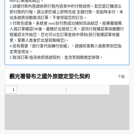
mail訂單通知給您。
2.詳細付款內容請依照行程內容頁中的付款說明。若您是訂購須立
即付款的行程，請立即於線上即時完成 全額付款，若逾時未付，本
站系統將自動取消訂單，不會保留您的訂位。
3.付款完成後，系統會 mail封付款成功通知信函給您，經專屬服務
人員訂單確認OK後，最晚於出發前三天，提供行程確認單與團體行
程確認文件給您，您也可以在訂單查詢中得知(若行程確認單有變
更，業務人員會於出發前聯絡您)。
4.若有需要『旅行業代收轉付收據』，請通知業務人員郵寄到您指
定寄送地址。
5.取消訂單/退貨依照旅遊契約、金流等相關規定辦理。
觀光署發布之國外旅遊定型化契約
下載