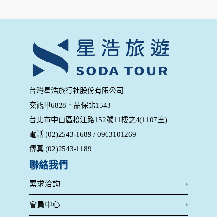
為了在本網站提供您最佳的互動性服務，可能會請您提供相關
個人的資料，其範圍如下：
本網站在您使用服務信箱、問卷調查等互動性功能時，會保留
您所提供的姓名、電子郵件地址、聯絡方式及使用時間等。
於一般瀏覽時，伺服器會自行記錄相關行徑，包括您使用連線
設備的 IP 位址、使用時間、使用的瀏覽器、瀏覽及點選資料記
錄等，做為我們增進網站服務的參考依據，此記錄為內部應
用，決不對外公布。
為提供精確的服務，我們會將收集的問卷調查內容進行統計與
台灣星浩旅行社股份有限公司
分析，分析結果之統計數據或說明文字呈現，除供內部研究
交觀甲6828．品保北1543
外，我們會視需要公佈統計數據及說明文字，但不涉及特定個
人之資料。
台北市中山區松江路152號11樓之4(1107室)
除非取得您的同意或其他法令之特別規定，本網站絕不會將您
電話 (02)2543-1689 / 0903101269
的個人資料揭露予第三人或使用於蒐集目的以外之其他用途。
在您於本網站註冊帳號、使用本網站相關產品、服務、活動或
傳真 (02)2543-1189
贈獎時，本網站會收集您的個人識別資料，本網站也可以從商
業夥伴處取得個人資料。
聯絡我們
當客戶在本網站註冊時，我們會取得您的姓名、電話、住址、
身份證字號、電子郵件、出生日期、性別、行業等相關資料，
需求洽詢
當您註冊成功，並登入使用我們的服務後，我們即取得您的資
料。註冊時，本網站取得您的姓名、電話、住址、身份證字
會員中心
號、電子郵件、出生日期、性別、行業等相關資料，當您註冊