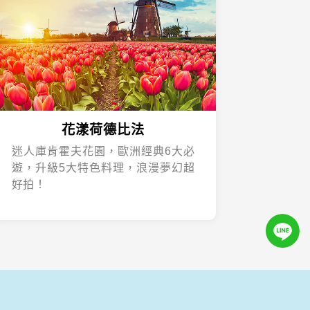
花漾荷德比法
迷人庫肯霍夫花園，歐洲經典6大必
遊，升級5大特色料理，浪漫夢幻超
好拍！