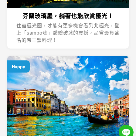
芬蘭玻璃屋，躺著也能欣賞極光！
住宿極光圈，才能有更多機會看到北極光，登
上「sampo號」體驗破冰的震撼，品嘗最負盛
名的帝王蟹料理！
Happy