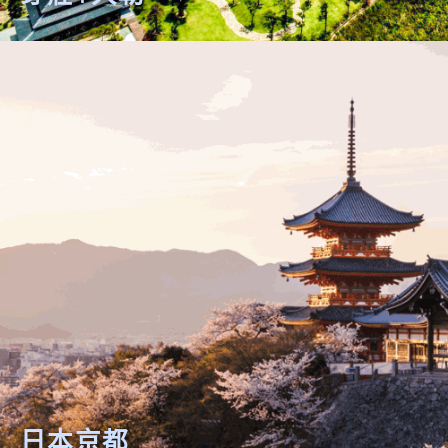
芽莊+大勒