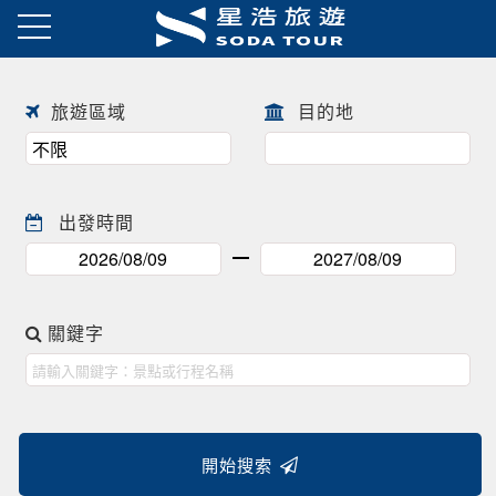
日本春季賞櫻之旅・花開正美
趕快來尋找一場屬於自己春天的
往前
往後
日本賞櫻之旅 ! !
旅遊區域
目的地
出發時間