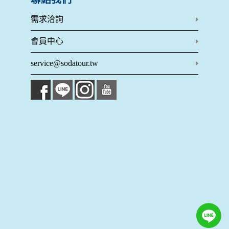
當客戶在本網站註冊時，我們會取得您的姓名、電話、住址、
身份證字號、電子郵件、出生日期、性別、行業等相關資料，
需求洽詢
當您註冊成功，並登入使用我們的服務後，我們即取得您的資
料。註冊時，本網站取得您的姓名、電話、住址、身份證字
會員中心
號、電子郵件、出生日期、性別、行業等相關資料，當您註冊
成功，並登入使用我們的服務後，本網站即取得您的資料。
service@sodatour.tw
其他除了上述，會保留您在上網瀏覽或查詢時，伺服器自行產
生的相關記錄，包括您使用連線設備的 IP 位址、使用時間、使
用的瀏覽器、瀏覽及點選資料紀錄等。本網站會對個別連線者
的瀏覽器予以標示，歸納使用者瀏覽器在本網站內部所瀏覽的
網頁，除非您願意告知您的個人資料，否則本網站不會也無法
將此項記錄和您對應。請您注意，在本網站網刊登廣告之廠
商，或與連結本網站，也可能蒐集您個人的資料。對於您主動
提供的個人資訊，這些廣告廠商、或連結網站有其個別的私權
保護政策，其資料處理措施不適用本網站隱私權保護政策，本
公司不負任何連帶責任。
本網站將在事前或註冊登錄取得您的同意後，傳送商業性資料
或電子郵件給您。本公司除了在該資料或電子郵件上註明是由
本公司發送，也會在該資料或電子郵件上提供您能隨時停止接
收這些資料或電子郵件的方法及說明。
資料使用: