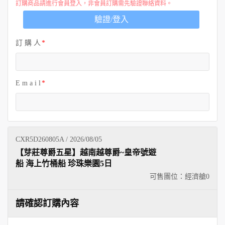
訂購商品請進行會員登入，非會員訂購需先驗證聯絡資料。
驗證/登入
訂 購 人
E m a i l
CXR5D260805A / 2026/08/05
【芽莊尊爵五星】越南越尊爵~皇帝號遊
船 海上竹桶船 珍珠樂園5日
可售團位：經濟艙
0
請確認訂購內容