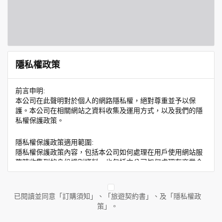
隱私權政策
前言申明:
本公司在此聲明對於個人的網路隱私權，絕對尊重並予以保
護。本公司在相關網站之資料收集及運用方式，以及我們的隱
私權保護政策。
隱私權保護政策適用範圍:
隱私權保護政策內容，包括本公司如何處理在用戶使用網站服
務時收集到的身份識別資料，也包括本公司如何處理在商業合
作與本公司合作時分享的任何身份識別資料。隱私權保護政策
不適用於本公司以外的公司或網站群，與非本站所僱用或管理
人員。例如您透過本公司旗下網站上的廣告廠商連結，這些置
已閱讀並同意「訂購須知」、「旅遊契約書」、及「隱私權政
放連結的廠商也可能蒐集您個人的資料。對於您主動提供的個
策」。
人資訊，這些廣告廠商或連結網站有其個別的隱私權保護政
策，其資料處理措施不適用於本公司隱私權保護政策。