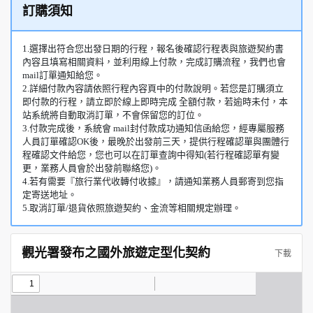
訂購須知
1.選擇出符合您出發日期的行程，報名後確認行程表與旅遊契約書
內容且填寫相關資料，並利用線上付款，完成訂購流程，我們也會
mail訂單通知給您。
2.詳細付款內容請依照行程內容頁中的付款說明。若您是訂購須立
即付款的行程，請立即於線上即時完成 全額付款，若逾時未付，本
站系統將自動取消訂單，不會保留您的訂位。
3.付款完成後，系統會 mail封付款成功通知信函給您，經專屬服務
人員訂單確認OK後，最晚於出發前三天，提供行程確認單與團體行
程確認文件給您，您也可以在訂單查詢中得知(若行程確認單有變
更，業務人員會於出發前聯絡您)。
4.若有需要『旅行業代收轉付收據』，請通知業務人員郵寄到您指
定寄送地址。
5.取消訂單/退貨依照旅遊契約、金流等相關規定辦理。
觀光署發布之國外旅遊定型化契約
下載