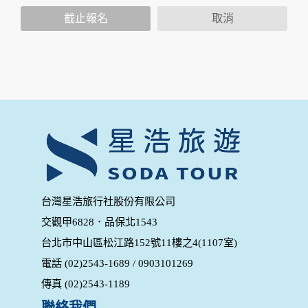
您個人在本網站上的聊天室或討論區中任意公開個人資料的行
截止報名
取消
為，在非經加密的保護下，亦不適用於本公司隱私權保護政
策。
資料的蒐集與使用方式:
為了在本網站提供您最佳的互動性服務，可能會請您提供相關
個人的資料，其範圍如下：
本網站在您使用服務信箱、問卷調查等互動性功能時，會保留
您所提供的姓名、電子郵件地址、聯絡方式及使用時間等。
於一般瀏覽時，伺服器會自行記錄相關行徑，包括您使用連線
設備的 IP 位址、使用時間、使用的瀏覽器、瀏覽及點選資料記
錄等，做為我們增進網站服務的參考依據，此記錄為內部應
用，決不對外公布。
為提供精確的服務，我們會將收集的問卷調查內容進行統計與
台灣星浩旅行社股份有限公司
分析，分析結果之統計數據或說明文字呈現，除供內部研究
交觀甲6828．品保北1543
外，我們會視需要公佈統計數據及說明文字，但不涉及特定個
人之資料。
台北市中山區松江路152號11樓之4(1107室)
除非取得您的同意或其他法令之特別規定，本網站絕不會將您
電話 (02)2543-1689 / 0903101269
的個人資料揭露予第三人或使用於蒐集目的以外之其他用途。
在您於本網站註冊帳號、使用本網站相關產品、服務、活動或
傳真 (02)2543-1189
贈獎時，本網站會收集您的個人識別資料，本網站也可以從商
業夥伴處取得個人資料。
聯絡我們