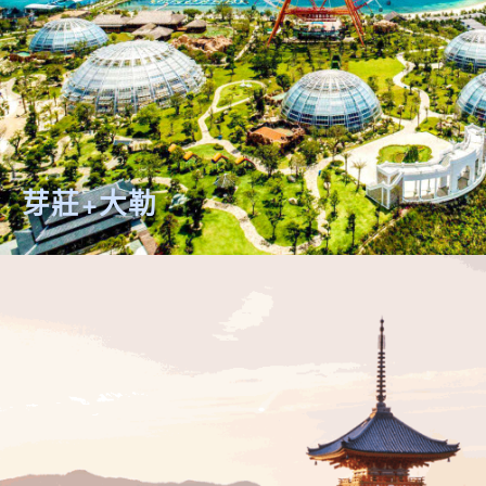
芽莊+大勒