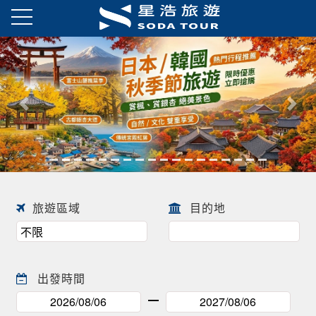
日本春季賞櫻之旅・花開正美
趕快來尋找一場屬於自己春天的
往前
往後
日本賞櫻之旅 ! !
旅遊區域
目的地
出發時間