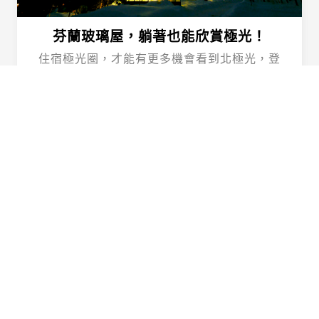
芬蘭玻璃屋，躺著也能欣賞極光！
住宿極光圈，才能有更多機會看到北極光，登
上「sampo號」體驗破冰的震撼，品嘗最負盛
名的帝王蟹料理！
Happy