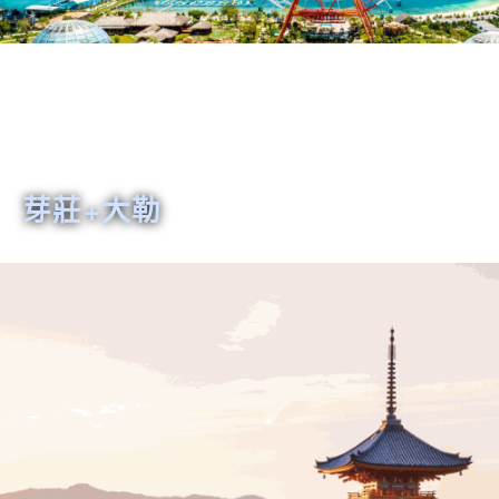
芽莊+大勒