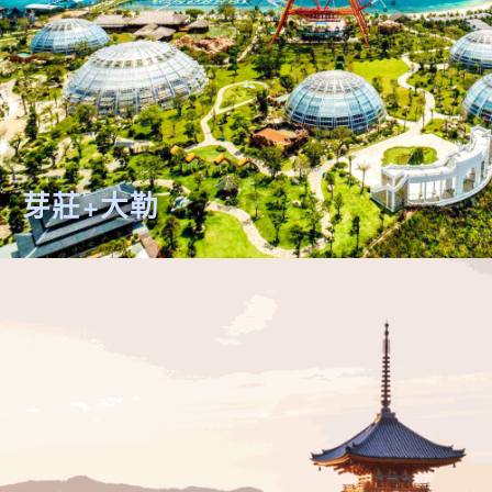
芽莊+大勒