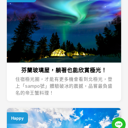
芬蘭玻璃屋，躺著也能欣賞極光！
住宿極光圈，才能有更多機會看到北極光，登
上「sampo號」體驗破冰的震撼，品嘗最負盛
名的帝王蟹料理！
Happy