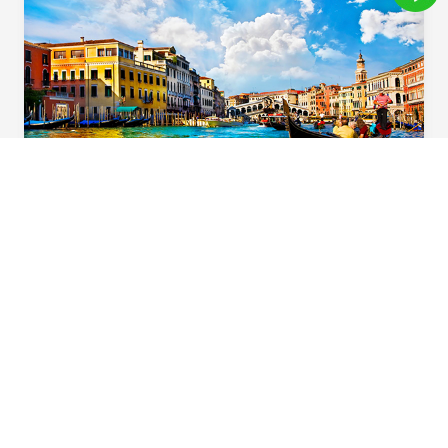
義起歡樂遊
用心規劃！住宿升級一晚「食尚玩家」特別推
薦五星飯店，多樣化義大利道地風味料理，六
大必遊體驗，華航直飛不中停，北義首選在這
裡。
Beautiful