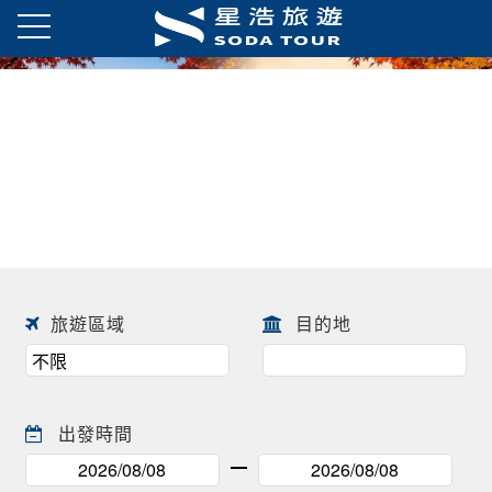
日本春季賞櫻之旅・花開正美
趕快來尋找一場屬於自己春天的
往前
往後
日本賞櫻之旅 ! !
旅遊區域
目的地
出發時間