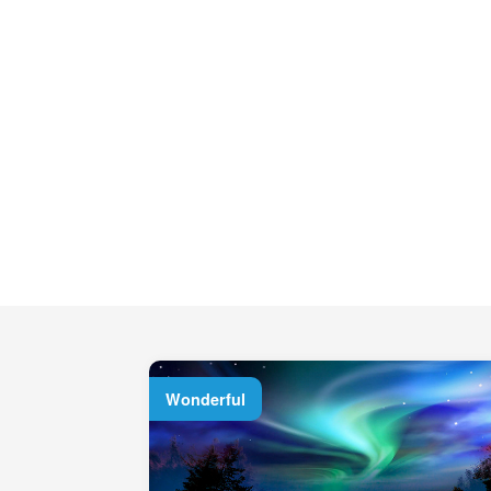
Wonderful