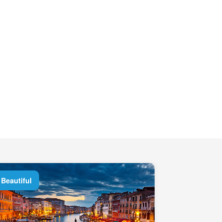
Beautiful