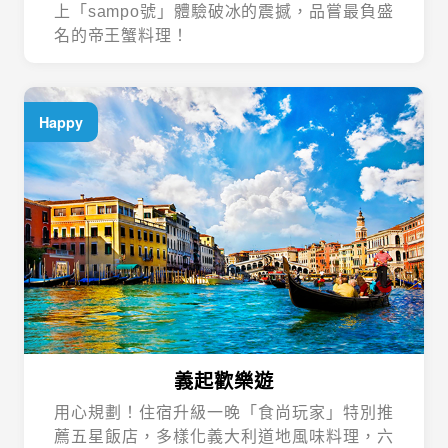
上「sampo號」體驗破冰的震撼，品嘗最負盛
名的帝王蟹料理！
Happy
義起歡樂遊
用心規劃！住宿升級一晚「食尚玩家」特別推
薦五星飯店，多樣化義大利道地風味料理，六