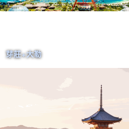
芽莊+大勒