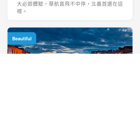
大必遊體驗，華航直飛不中停，北義首選在這
裡。
Beautiful
威尼斯這麼美！何嘗不住一晚？
貪圖威尼斯的景緻？就在島上飯店住一晚吧！
擁抱清晨脫俗輪廓，咀嚼傍晚從容自在樣貌，