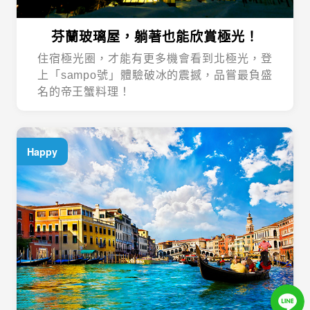
芬蘭玻璃屋，躺著也能欣賞極光！
住宿極光圈，才能有更多機會看到北極光，登
上「sampo號」體驗破冰的震撼，品嘗最負盛
名的帝王蟹料理！
Happy