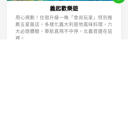
義起歡樂遊
用心規劃！住宿升級一晚「食尚玩家」特別推
薦五星飯店，多樣化義大利道地風味料理，六
大必遊體驗，華航直飛不中停，北義首選在這
裡。
Beautiful