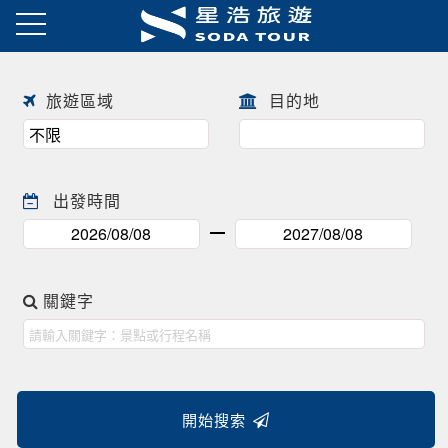
日本春季賞櫻之旅・花開正美
趕快來尋找一場屬於自己春天的
往前
往後
日本賞櫻之旅 ! !
旅遊區域
目的地
出發時間