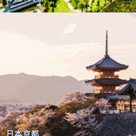
芽莊+大勒