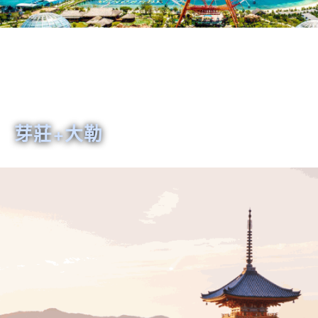
芽莊+大勒