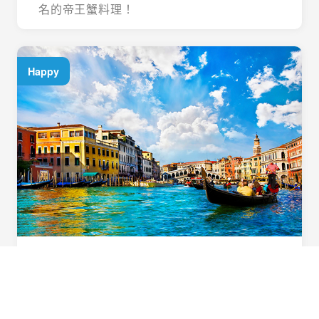
名的帝王蟹料理！
Happy
義起歡樂遊
用心規劃！住宿升級一晚「食尚玩家」特別推
薦五星飯店，多樣化義大利道地風味料理，六
大必遊體驗，華航直飛不中停，北義首選在這