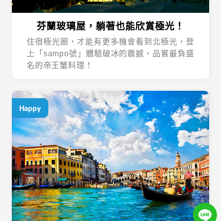
芬蘭玻璃屋，躺著也能欣賞極光！
住宿極光圈，才能有更多機會看到北極光，登
上「sampo號」體驗破冰的震撼，品嘗最負盛
名的帝王蟹料理！
Happy