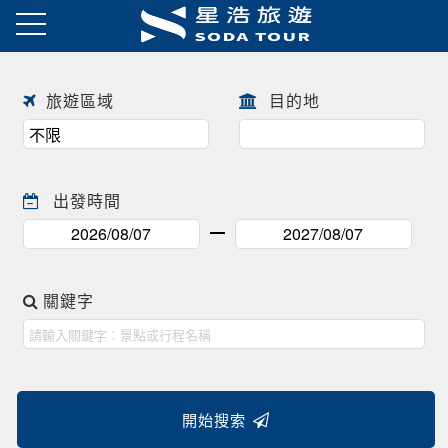
日本春季賞櫻之旅・花開正美
趕快來尋找一場屬於自己春天的
往前
往後
日本賞櫻之旅 ! !
旅遊區域
目的地
出發時間