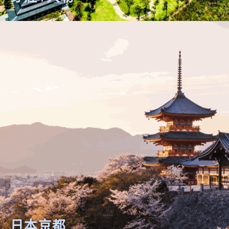
芽莊+大勒