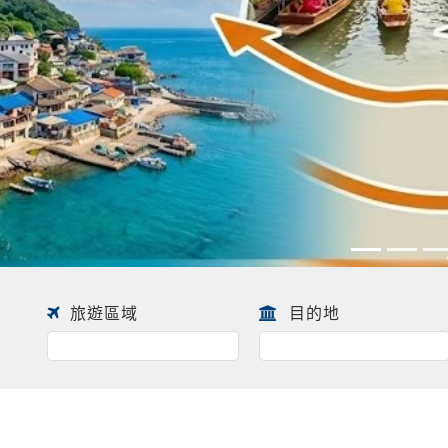
旅遊區域
目的地
芽莊+大勒
日
芽莊
日