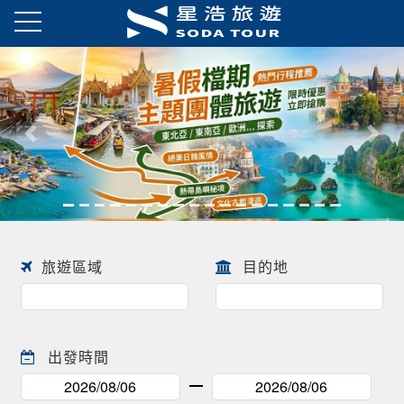
往前
往後
旅遊區域
目的地
出發時間