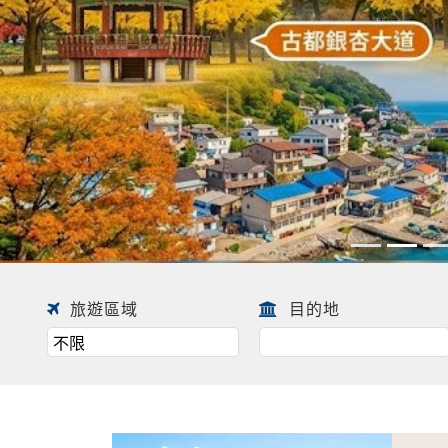
趕快來尋找一場屬於自己
之旅 ! !
旅遊區域
目的地