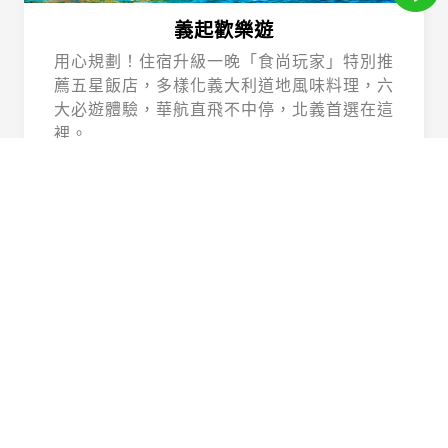
義起歡樂遊
用心規劃！住宿升級一晚「食尚玩家」特別推
薦五星飯店，多樣化義大利道地風味料理，六
大必遊體驗，華航直飛不中停，北義首選在這
裡。
Beautiful