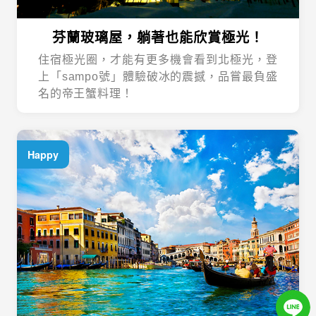
芬蘭玻璃屋，躺著也能欣賞極光！
住宿極光圈，才能有更多機會看到北極光，登
上「sampo號」體驗破冰的震撼，品嘗最負盛
名的帝王蟹料理！
Happy