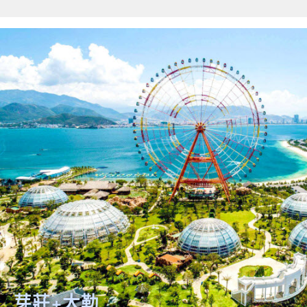
芽莊+大勒