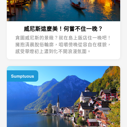
威尼斯這麼美！何嘗不住一晚？
貪圖威尼斯的景緻？就在島上飯店住一晚吧！
擁抱清晨脫俗輪廓，咀嚼傍晚從容自在樣貌，
感受華燈初上濃到化不開浪漫氛圍。
Sumptuous