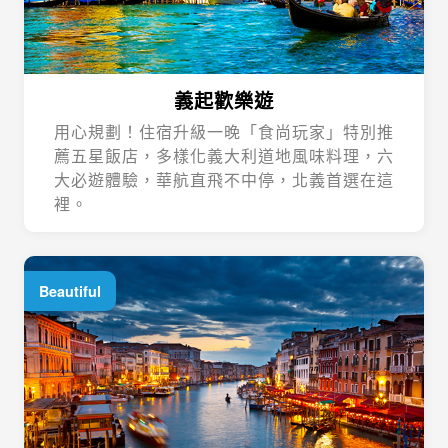
義起歡樂遊
用心規劃！住宿升級一晚「食尚玩家」特別推
薦五星飯店，多樣化義大利道地風味料理，六
大必遊體驗，華航直飛不中停，北義首選在這
裡。
Beautiful