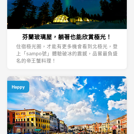
芬蘭玻璃屋，躺著也能欣賞極光！
住宿極光圈，才能有更多機會看到北極光，登
上「sampo號」體驗破冰的震撼，品嘗最負盛
名的帝王蟹料理！
Happy