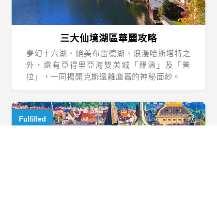
三大仙境湖區華麗攻略
夢幻十六湖、絕美布雷德湖、浪漫哈斯塔特之
外，還有亞得里亞海雙美城「羅溫」及「普
拉」，一同揭開克斯遠離塵囂的神秘面紗。
Fulfilled