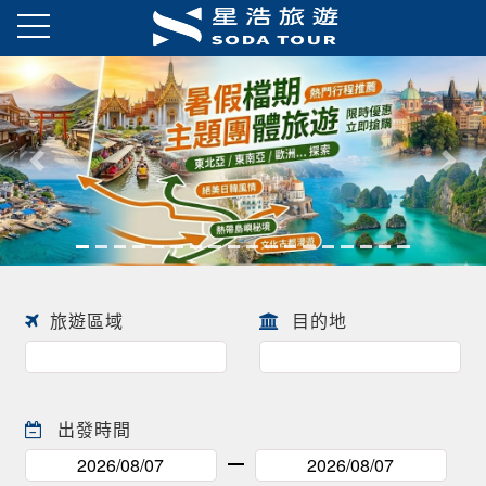
往前
往後
旅遊區域
目的地
出發時間