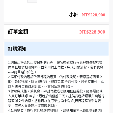
小計
NT$228,900
訂單金額
NT$228,900
訂購須知
1.選擇出符合您出發日期的行程，報名後確認行程表與旅遊契約書
內容且填寫相關資料，並利用線上付款，完成訂購流程，我們也會
mail訂單通知給您。
2.詳細付款內容請依照行程內容頁中的付款說明。若您是訂購須立
即付款的行程，請立即於線上即時完成 全額付款，若逾時未付，本
站系統將自動取消訂單，不會保留您的訂位。
3.付款完成後，系統會 mail封付款成功通知信函給您，經專屬服務
人員訂單確認OK後，最晚於出發前三天，提供行程確認單與團體行
程確認文件給您，您也可以在訂單查詢中得知(若行程確認單有變
更，業務人員會於出發前聯絡您)。
4.若有需要『旅行業代收轉付收據』，請通知業務人員郵寄到您指