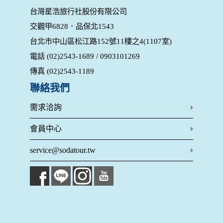
為提供精確的服務，我們會將收集的問卷調查內容進行統計與
台灣星浩旅行社股份有限公司
分析，分析結果之統計數據或說明文字呈現，除供內部研究
交觀甲6828．品保北1543
外，我們會視需要公佈統計數據及說明文字，但不涉及特定個
人之資料。
台北市中山區松江路152號11樓之4(1107室)
除非取得您的同意或其他法令之特別規定，本網站絕不會將您
電話 (02)2543-1689 / 0903101269
的個人資料揭露予第三人或使用於蒐集目的以外之其他用途。
在您於本網站註冊帳號、使用本網站相關產品、服務、活動或
傳真 (02)2543-1189
贈獎時，本網站會收集您的個人識別資料，本網站也可以從商
業夥伴處取得個人資料。
聯絡我們
當客戶在本網站註冊時，我們會取得您的姓名、電話、住址、
身份證字號、電子郵件、出生日期、性別、行業等相關資料，
需求洽詢
當您註冊成功，並登入使用我們的服務後，我們即取得您的資
料。註冊時，本網站取得您的姓名、電話、住址、身份證字
會員中心
號、電子郵件、出生日期、性別、行業等相關資料，當您註冊
成功，並登入使用我們的服務後，本網站即取得您的資料。
service@sodatour.tw
其他除了上述，會保留您在上網瀏覽或查詢時，伺服器自行產
生的相關記錄，包括您使用連線設備的 IP 位址、使用時間、使
用的瀏覽器、瀏覽及點選資料紀錄等。本網站會對個別連線者
的瀏覽器予以標示，歸納使用者瀏覽器在本網站內部所瀏覽的
網頁，除非您願意告知您的個人資料，否則本網站不會也無法
將此項記錄和您對應。請您注意，在本網站網刊登廣告之廠
商，或與連結本網站，也可能蒐集您個人的資料。對於您主動