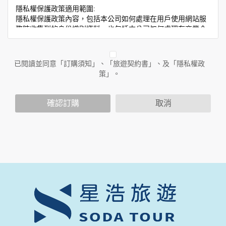
隱私權保護政策適用範圍:
隱私權保護政策內容，包括本公司如何處理在用戶使用網站服
務時收集到的身份識別資料，也包括本公司如何處理在商業合
作與本公司合作時分享的任何身份識別資料。隱私權保護政策
不適用於本公司以外的公司或網站群，與非本站所僱用或管理
人員。例如您透過本公司旗下網站上的廣告廠商連結，這些置
已閱讀並同意「訂購須知」、「旅遊契約書」、及「隱私權政
放連結的廠商也可能蒐集您個人的資料。對於您主動提供的個
策」。
人資訊，這些廣告廠商或連結網站有其個別的隱私權保護政
策，其資料處理措施不適用於本公司隱私權保護政策。
您個人在本網站上的聊天室或討論區中任意公開個人資料的行
確認訂購
取消
為，在非經加密的保護下，亦不適用於本公司隱私權保護政
策。
資料的蒐集與使用方式:
為了在本網站提供您最佳的互動性服務，可能會請您提供相關
個人的資料，其範圍如下：
本網站在您使用服務信箱、問卷調查等互動性功能時，會保留
您所提供的姓名、電子郵件地址、聯絡方式及使用時間等。
於一般瀏覽時，伺服器會自行記錄相關行徑，包括您使用連線
設備的 IP 位址、使用時間、使用的瀏覽器、瀏覽及點選資料記
錄等，做為我們增進網站服務的參考依據，此記錄為內部應
用，決不對外公布。