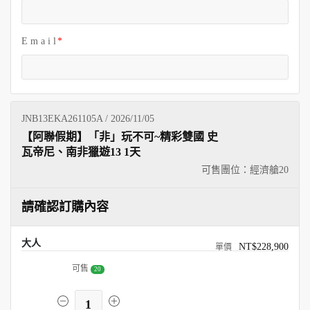
E m a i l
JNB13EKA261105A / 2026/11/05
【阿聯假期】「非」玩不可~精彩雙國 史
瓦帝尼、南非獵遊13 1天
可售團位：經濟艙
20
請確認訂購內容
大人
NT$228,900
可售
20
1