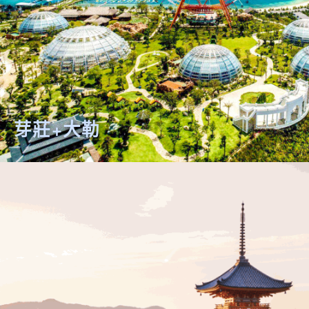
芽莊+大勒