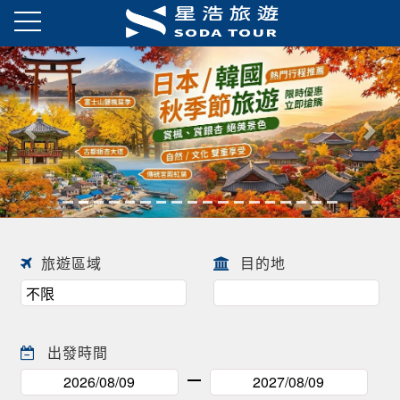
日本春季賞櫻之旅・花開正美
趕快來尋找一場屬於自己春天的
往前
往後
日本賞櫻之旅 ! !
旅遊區域
目的地
出發時間