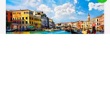
義起歡樂遊
用心規劃！住宿升級一晚「食尚玩家」特別推
薦五星飯店，多樣化義大利道地風味料理，六
大必遊體驗，華航直飛不中停，北義首選在這
裡。
Beautiful