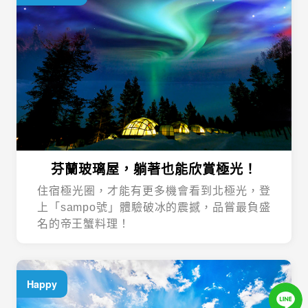
芬蘭玻璃屋，躺著也能欣賞極光！
住宿極光圈，才能有更多機會看到北極光，登
上「sampo號」體驗破冰的震撼，品嘗最負盛
名的帝王蟹料理！
Happy