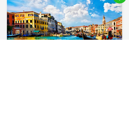
義起歡樂遊
用心規劃！住宿升級一晚「食尚玩家」特別推
薦五星飯店，多樣化義大利道地風味料理，六
大必遊體驗，華航直飛不中停，北義首選在這
裡。
Beautiful