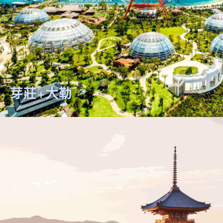
芽莊+大勒