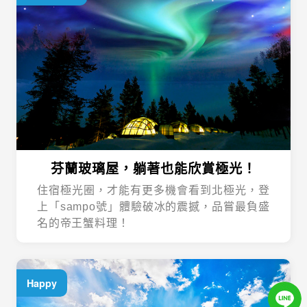
芬蘭玻璃屋，躺著也能欣賞極光！
住宿極光圈，才能有更多機會看到北極光，登
上「sampo號」體驗破冰的震撼，品嘗最負盛
名的帝王蟹料理！
Happy