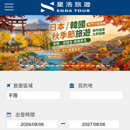
日本春季賞櫻之旅・花開正美
趕快來尋找一場屬於自己春天的
往前
往後
日本賞櫻之旅 ! !
旅遊區域
目的地
出發時間