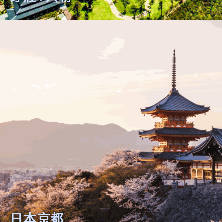
芽莊+大勒