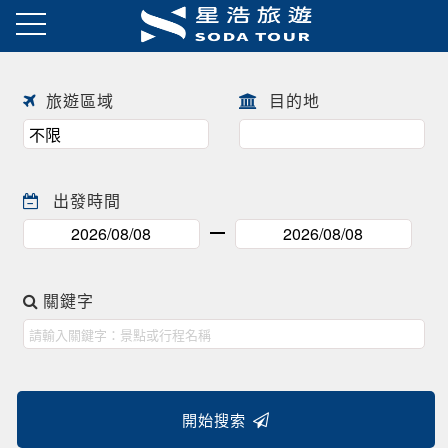
日本春季賞櫻之旅・花開正美
趕快來尋找一場屬於自己春天的
往前
往後
日本賞櫻之旅 ! !
旅遊區域
目的地
出發時間