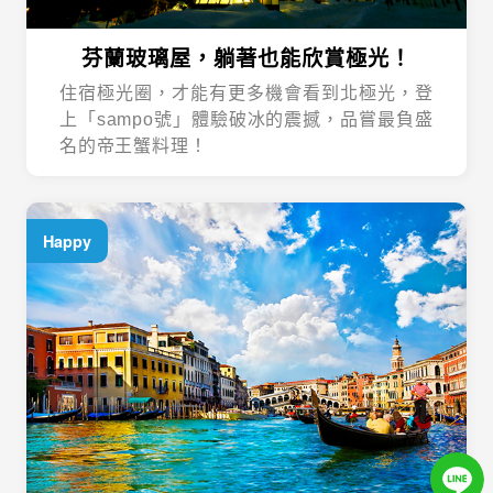
芬蘭玻璃屋，躺著也能欣賞極光！
住宿極光圈，才能有更多機會看到北極光，登
上「sampo號」體驗破冰的震撼，品嘗最負盛
名的帝王蟹料理！
Happy