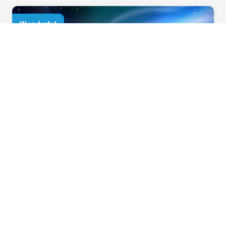
芬蘭玻璃屋，躺著也能欣賞極光！
住宿極光圈，才能有更多機會看到北極光，登
上「sampo號」體驗破冰的震撼，品嘗最負盛
名的帝王蟹料理！
Happy