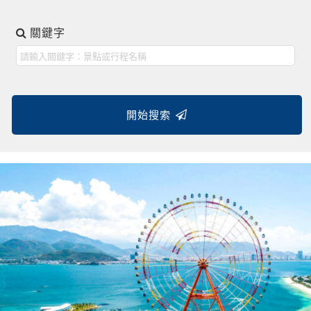
芽莊+大勒