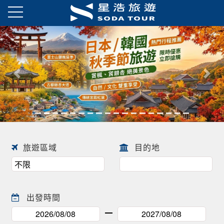
日本賞櫻之旅 ! !
往前
往後
旅遊區域
目的地
出發時間
關鍵字
開始搜索