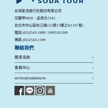
用，決不對外公布。
為提供精確的服務，我們會將收集的問卷調查內容進行統計與
台灣星浩旅行社股份有限公司
分析，分析結果之統計數據或說明文字呈現，除供內部研究
交觀甲6828．品保北1543
外，我們會視需要公佈統計數據及說明文字，但不涉及特定個
人之資料。
台北市中山區松江路152號11樓之4(1107室)
除非取得您的同意或其他法令之特別規定，本網站絕不會將您
電話 (02)2543-1689 / 0903101269
的個人資料揭露予第三人或使用於蒐集目的以外之其他用途。
在您於本網站註冊帳號、使用本網站相關產品、服務、活動或
傳真 (02)2543-1189
贈獎時，本網站會收集您的個人識別資料，本網站也可以從商
業夥伴處取得個人資料。
聯絡我們
當客戶在本網站註冊時，我們會取得您的姓名、電話、住址、
身份證字號、電子郵件、出生日期、性別、行業等相關資料，
需求洽詢
當您註冊成功，並登入使用我們的服務後，我們即取得您的資
料。註冊時，本網站取得您的姓名、電話、住址、身份證字
會員中心
號、電子郵件、出生日期、性別、行業等相關資料，當您註冊
成功，並登入使用我們的服務後，本網站即取得您的資料。
service@sodatour.tw
其他除了上述，會保留您在上網瀏覽或查詢時，伺服器自行產
生的相關記錄，包括您使用連線設備的 IP 位址、使用時間、使
用的瀏覽器、瀏覽及點選資料紀錄等。本網站會對個別連線者
的瀏覽器予以標示，歸納使用者瀏覽器在本網站內部所瀏覽的
網頁，除非您願意告知您的個人資料，否則本網站不會也無法
將此項記錄和您對應。請您注意，在本網站網刊登廣告之廠