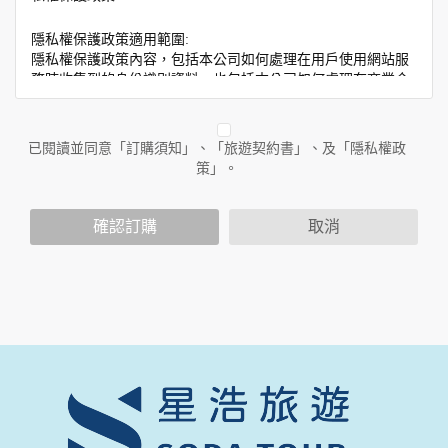
隱私權保護政策適用範圍:
隱私權保護政策內容，包括本公司如何處理在用戶使用網站服
務時收集到的身份識別資料，也包括本公司如何處理在商業合
作與本公司合作時分享的任何身份識別資料。隱私權保護政策
不適用於本公司以外的公司或網站群，與非本站所僱用或管理
人員。例如您透過本公司旗下網站上的廣告廠商連結，這些置
已閱讀並同意「訂購須知」、「旅遊契約書」、及「隱私權政
放連結的廠商也可能蒐集您個人的資料。對於您主動提供的個
策」。
人資訊，這些廣告廠商或連結網站有其個別的隱私權保護政
策，其資料處理措施不適用於本公司隱私權保護政策。
您個人在本網站上的聊天室或討論區中任意公開個人資料的行
確認訂購
取消
為，在非經加密的保護下，亦不適用於本公司隱私權保護政
策。
資料的蒐集與使用方式:
為了在本網站提供您最佳的互動性服務，可能會請您提供相關
個人的資料，其範圍如下：
本網站在您使用服務信箱、問卷調查等互動性功能時，會保留
您所提供的姓名、電子郵件地址、聯絡方式及使用時間等。
於一般瀏覽時，伺服器會自行記錄相關行徑，包括您使用連線
設備的 IP 位址、使用時間、使用的瀏覽器、瀏覽及點選資料記
錄等，做為我們增進網站服務的參考依據，此記錄為內部應