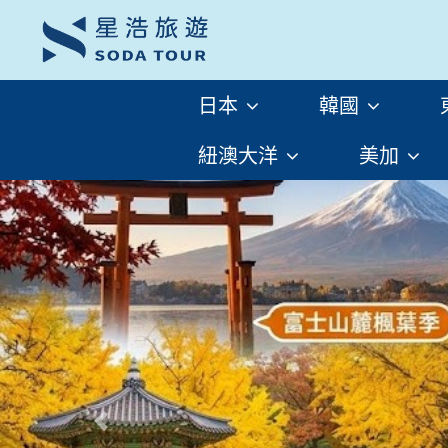
日本
韓國
紐澳大洋
美加
日本春季賞櫻之旅・
往前