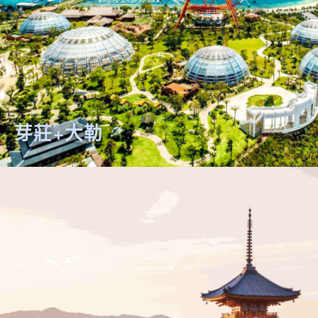
芽莊+大勒