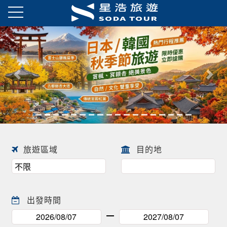
日本春季賞櫻之旅・花開正美
趕快來尋找一場屬於自己春天的
往前
往後
日本賞櫻之旅 ! !
旅遊區域
目的地
出發時間