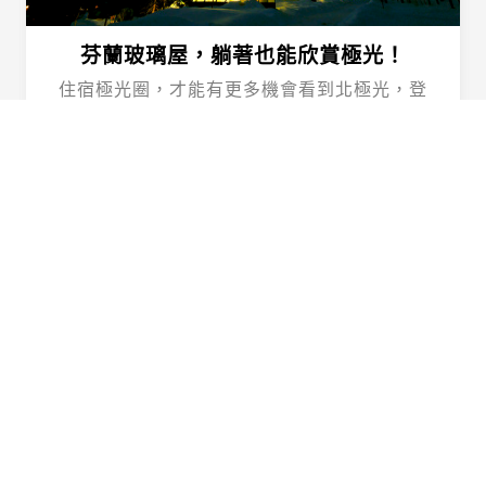
芬蘭玻璃屋，躺著也能欣賞極光！
住宿極光圈，才能有更多機會看到北極光，登
上「sampo號」體驗破冰的震撼，品嘗最負盛
名的帝王蟹料理！
Happy