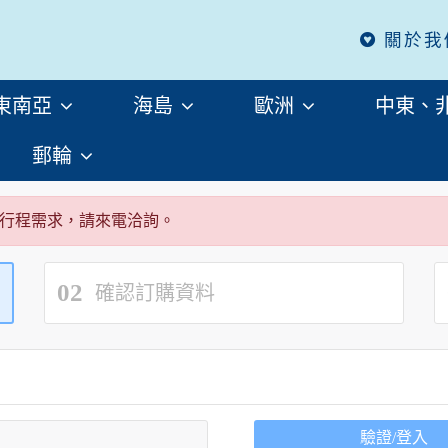
關於我
東南亞
海島
歐洲
中東、
郵輪
行程需求，請來電洽詢。
02
確認訂購資料
驗證/登入