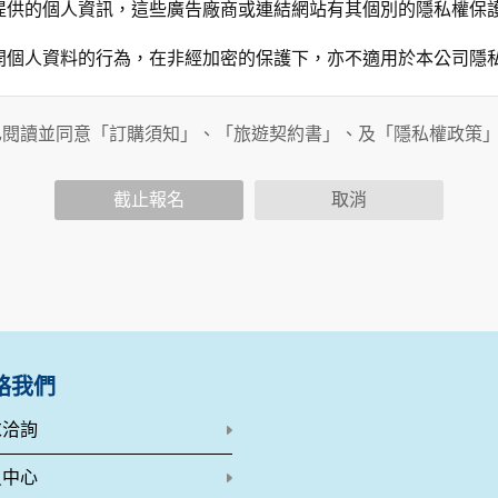
提供的個人資訊，這些廣告廠商或連結網站有其個別的隱私權保
開個人資料的行為，在非經加密的保護下，亦不適用於本公司隱
已閱讀並同意「訂購須知」、「旅遊契約書」、及「隱私權政策
會請您提供相關個人的資料，其範圍如下：
功能時，會保留您所提供的姓名、電子郵件地址、聯絡方式及使
括您使用連線設備的 IP 位址、使用時間、使用的瀏覽器、瀏
截止報名
取消
。
內容進行統計與分析，分析結果之統計數據或說明文字呈現，除
網站絕不會將您的個人資料揭露予第三人或使用於蒐集目的以外
、服務、活動或贈獎時，本網站會收集您的個人識別資料，本網
、電話、住址、身份證字號、電子郵件、出生日期、性別、行業
站取得您的姓名、電話、住址、身份證字號、電子郵件、出生日
料。
絡我們
伺服器自行產生的相關記錄，包括您使用連線設備的 IP 位址
示，歸納使用者瀏覽器在本網站內部所瀏覽的網頁，除非您願意
求洽詢
廣告之廠商，或與連結本網站，也可能蒐集您個人的資料。對於
施不適用本網站隱私權保護政策，本公司不負任何連帶責任。
員中心