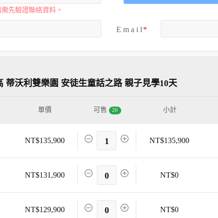
購需先驗證聯絡資料。
E m a i l
高 蒂沃利雙樂園 安徒生童話之路 親子見學10天
單價
可售
小計
20
NT$135,900
1
NT$135,900
NT$131,900
0
NT$0
NT$129,900
0
NT$0