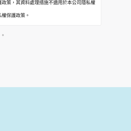
護政策，其資料處理措施不適用於本公司隱私權
私權保護政策。
」。
用時間等。
覽及點選資料記錄等，做為我們增進網站服務的
供內部研究外，我們會視需要公佈統計數據及說
之其他用途。
站也可以從商業夥伴處取得個人資料。
等相關資料，當您註冊成功，並登入使用我們的
期、性別、行業等相關資料，當您註冊成功，並
、使用時間、使用的瀏覽器、瀏覽及點選資料紀
告知您的個人資料，否則本網站不會也無法將此
您主動提供的個人資訊，這些廣告廠商、或連結