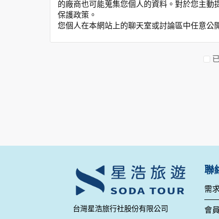
的廠商也可能蒐集您個人的資料。對於您主動
保護政策。
您個人在本網站上的聊天室或討論區中任意公
資料的蒐集與使用方式:
為了在本網站提供您最佳的互動性服務，可能
本網站在您使用服務信箱、問卷調查等互動性
於一般瀏覽時，伺服器會自行記錄相關行徑，包
參考依據，此記錄為內部應用，決不對外公布
為提供精確的服務，我們會將收集的問卷調查
明文字，但不涉及特定個人之資料。
除非取得您的同意或其他法令之特別規定，本
在您於本網站註冊帳號、使用本網站相關產品
當客戶在本網站註冊時，我們會取得您的姓名
服務後，我們即取得您的資料。註冊時，本網
登入使用我們的服務後，本網站即取得您的資
聯
其他除了上述，會保留您在上網瀏覽或查詢時，
錄等。本網站會對個別連線者的瀏覽器予以標
需
項記錄和您對應。請您注意，在本網站網刊登
台灣星浩旅行社股份有限公司
網站有其個別的私權保護政策，其資料處理措
會