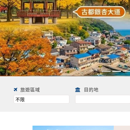
旅遊區域
目的地