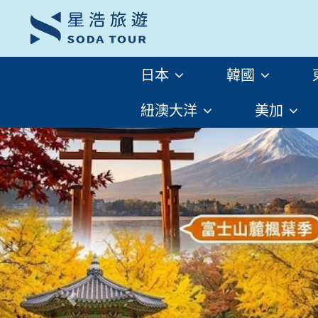
趕快來尋找一場屬於自己
之旅 ! !
日本
韓國
紐澳大洋
美加
往前