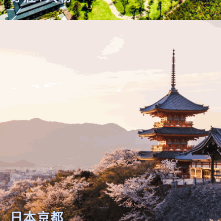
芽莊+大勒