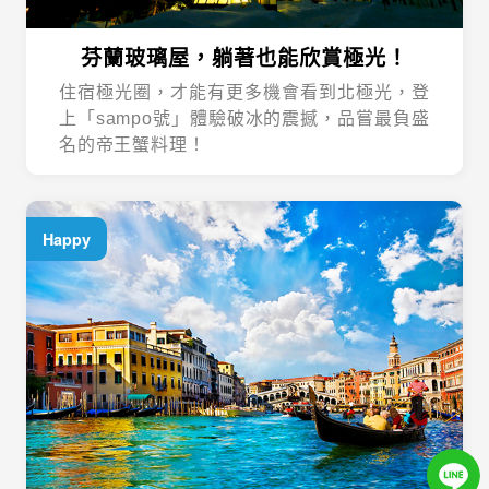
芬蘭玻璃屋，躺著也能欣賞極光！
住宿極光圈，才能有更多機會看到北極光，登
上「sampo號」體驗破冰的震撼，品嘗最負盛
名的帝王蟹料理！
Happy