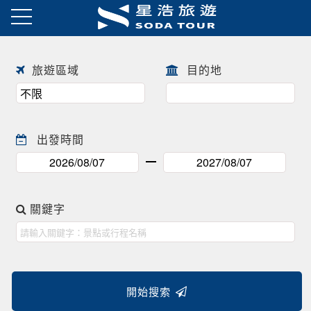
日本春季賞櫻之旅・花開正美
趕快來尋找一場屬於自己春天的
往前
往後
日本賞櫻之旅 ! !
旅遊區域
目的地
出發時間