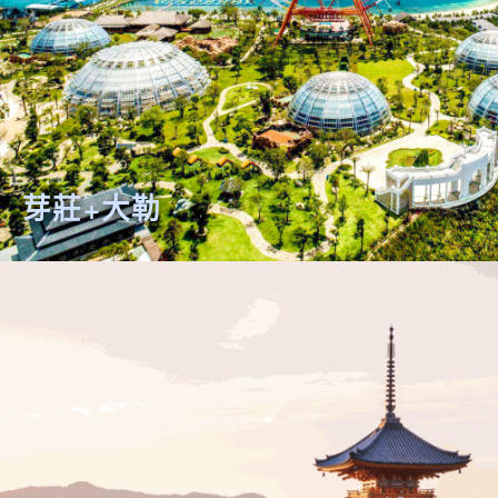
芽莊+大勒