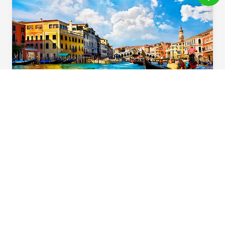
義起歡樂遊
用心規劃！住宿升級一晚「食尚玩家」特別推
薦五星飯店，多樣化義大利道地風味料理，六
大必遊體驗，華航直飛不中停，北義首選在這
裡。
Beautiful