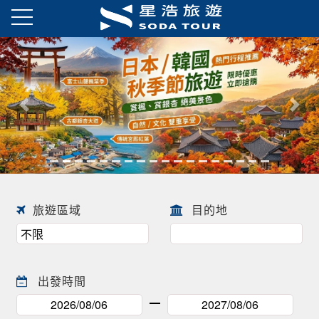
日本春季賞櫻之旅・花開正美
趕快來尋找一場屬於自己春天的
往前
往後
日本賞櫻之旅 ! !
旅遊區域
目的地
出發時間