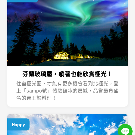
芬蘭玻璃屋，躺著也能欣賞極光！
住宿極光圈，才能有更多機會看到北極光，登
上「sampo號」體驗破冰的震撼，品嘗最負盛
名的帝王蟹料理！
Happy