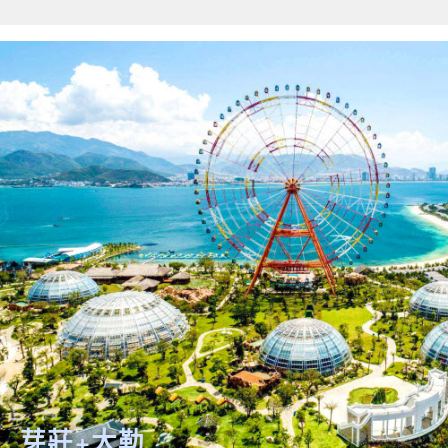
芽莊+大勒