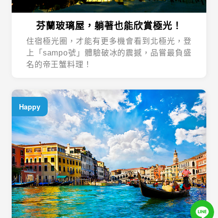
芬蘭玻璃屋，躺著也能欣賞極光！
住宿極光圈，才能有更多機會看到北極光，登
上「sampo號」體驗破冰的震撼，品嘗最負盛
名的帝王蟹料理！
Happy