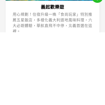
義起歡樂遊
用心規劃！住宿升級一晚「食尚玩家」特別推
薦五星飯店，多樣化義大利道地風味料理，六
大必遊體驗，華航直飛不中停，北義首選在這
裡。
Beautiful