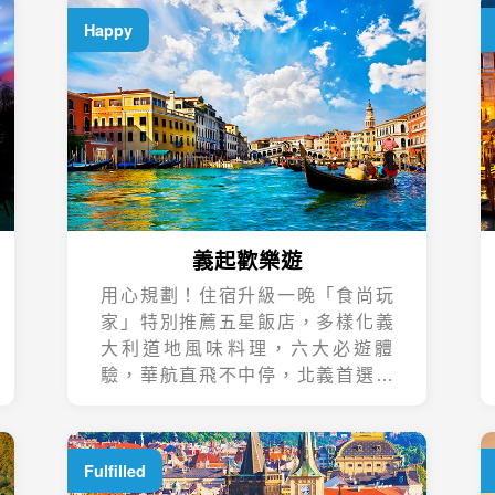
Happy
義起歡樂遊
用心規劃！住宿升級一晚「食尚玩
家」特別推薦五星飯店，多樣化義
大利道地風味料理，六大必遊體
驗，華航直飛不中停，北義首選在
這裡。
Fulfilled