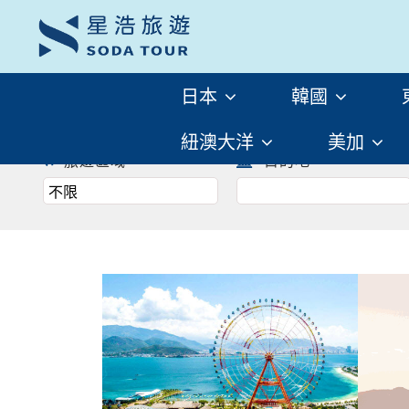
趕快來尋找一場屬於自己
之旅 ! !
日本
韓國
往前
紐澳大洋
美加
旅遊區域
目的地