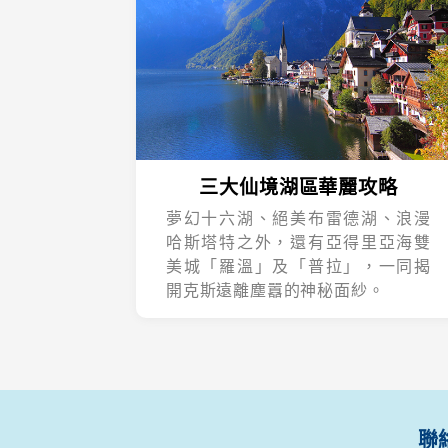
三大仙境湖區華麗攻略
夢幻十六湖、絕美布雷德湖、浪漫
哈斯塔特之外，還有亞得里亞海雙
美城「羅溫」及「普拉」，一同揭
開克斯遠離塵囂的神秘面紗。
聯