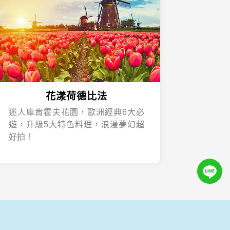
花漾荷德比法
迷人庫肯霍夫花園，歐洲經典6大必
遊，升級5大特色料理，浪漫夢幻超
好拍！