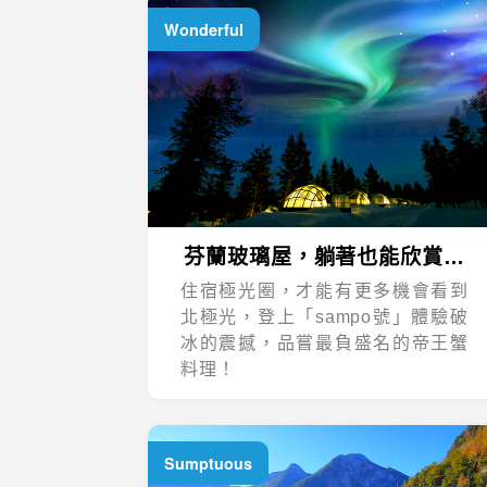
Wonderful
芬蘭玻璃屋，躺著也能欣賞極
光！
住宿極光圈，才能有更多機會看到
北極光，登上「sampo號」體驗破
冰的震撼，品嘗最負盛名的帝王蟹
料理！
Sumptuous