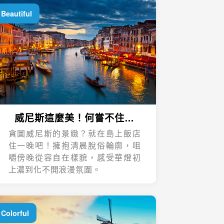
Beautiful
威尼斯這麼美！何嘗不住一
晚？
貪圖威尼斯的景緻？就在島上飯店
住一晚吧！擁抱清晨脫俗輪廓，咀
嚼傍晚從容自在樣貌，感受華燈初
上濃到化不開浪漫氛圍。
Colorful