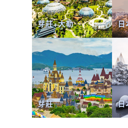
芽莊+大勒
日
芽莊
日