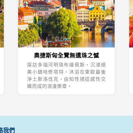
奧捷斯匈全覽無遺珠之憾
探訪多瑙河明珠布達佩斯，沉浸絕
美小鎮哈修塔特，沐浴在東歐最後
淨土斯洛伐克，由知性揉捻感性交
織而成的浪漫樂章。
絡我們