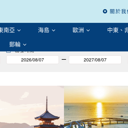
關於我
春天的日本賞櫻
東南亞
海島
歐洲
中東、
郵輪
出發時間